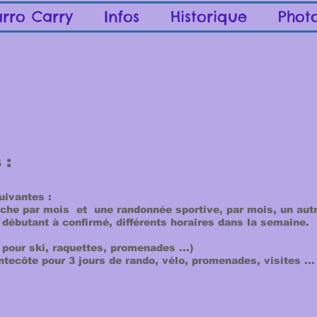
rro Carry
Infos
Historique
Phot
 :
uivantes :
nche par mois et une
randonnée sportive, par mois, un au
débutant à confirmé, différents horaires dans la semaine.
pour ski, raquettes, promenades ...)
ntecôte pour 3 jours de rando, vélo, promenades, visites ... 